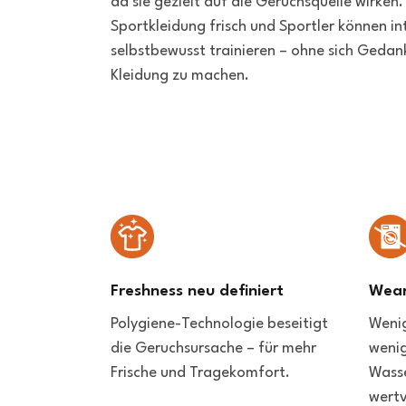
da sie gezielt auf die Geruchsquelle wirken.
Sportkleidung frisch und Sportler können in
selbstbewusst trainieren – ohne sich Gedan
Kleidung zu machen.
Freshness neu definiert
Wear
Polygiene-Technologie beseitigt
Weni
die Geruchsursache – für mehr
wenig
Frische und Tragekomfort.
Wasse
wertv