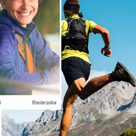
)
Wiedergabe
 key 1 in
ns/polygiene.com/wp-
ne/partials/blocks/block-