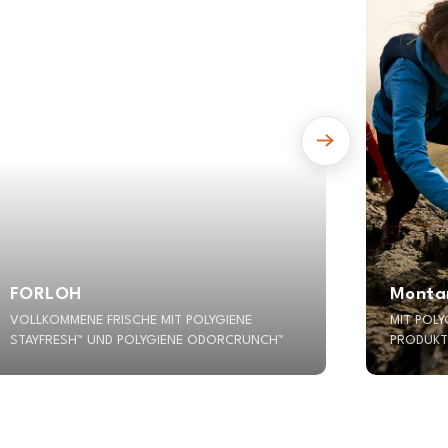
FORLOH
Monta
VOLLKOMMENE FRISCHE MIT POLYGIENE
MIT POLY
STAYFRESH™ UND POLYGIENE ODORCRUNCH™
PRODUKT