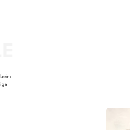
 beim
ige