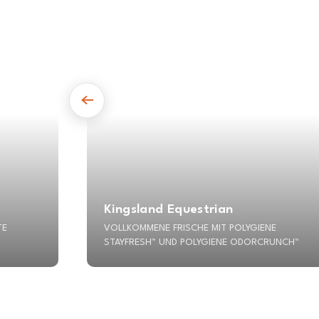
Kingsland Equestrian
TE
VOLLKOMMENE FRISCHE MIT POLYGIENE
STAYFRESH™ UND POLYGIENE ODORCRUNCH™