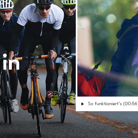
 in
So funktioniert’s (00:56
Warning
: Undefined array
/home/polygien/domai
content/themes/Polygie
hero.php
on line
93