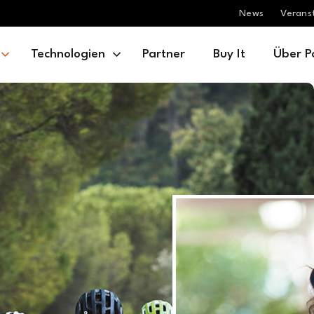
News
Verans
Technologien
Partner
Buy It
Über P