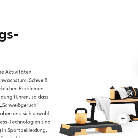
gs-
he Aktivitäten
ienwachstum: Schweiß
eblichen Problemen
idung führen, so dass
 „Schweißgeruch“
aben und sich unwohl
ness-Technologien sind
 in Sportbekleidung,